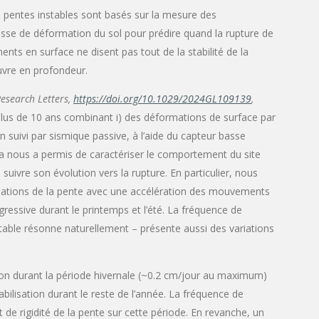
e pentes instables sont basés sur la mesure des
itesse de déformation du sol pour prédire quand la rupture de
nts en surface ne disent pas tout de la stabilité de la
vre en profondeur.
esearch Letters,
https://doi.org/10.1029/2024GL109139
,
 plus de 10 ans combinant i) des déformations de surface par
 suivi par sismique passive, à l’aide du capteur basse
nous a permis de caractériser le comportement du site
e suivre son évolution vers la rupture. En particulier, nous
mations de la pente avec une accélération des mouvements
ogressive durant le printemps et l’été. La fréquence de
nstable résonne naturellement – présente aussi des variations
tion durant la période hivernale (~0.2 cm/jour au maximum)
tabilisation durant le reste de l’année. La fréquence de
e rigidité de la pente sur cette période. En revanche, un