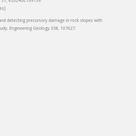
s, 51, e2024GL109139.
ss]
d and detecting precursory damage in rock slopes with
tudy. Engineering Geology 338, 107627.