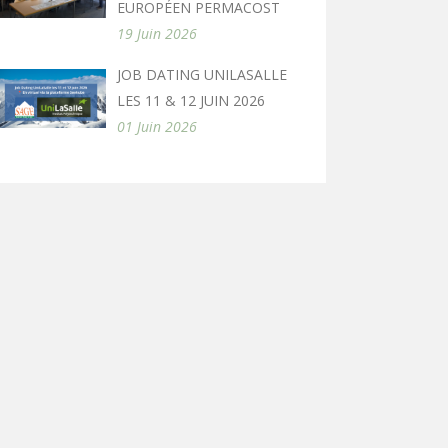
EUROPÉEN PERMACOST
19 Juin 2026
JOB DATING UNILASALLE
LES 11 & 12 JUIN 2026
01 Juin 2026