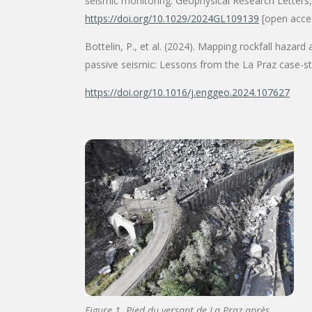
seismic monitoring. Geophysical Research Letter
https://doi.org/10.1029/2024GL109139
[open acce
Bottelin, P., et al. (2024). Mapping rockfall hazar
passive seismic: Lessons from the La Praz case-s
https://doi.org/10.1016/j.enggeo.2024.107627
Figure 1. Pied du versant de La Praz après