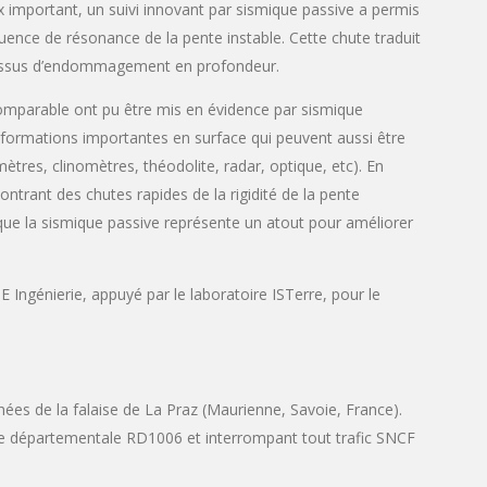
important, un suivi innovant par sismique passive a permis
quence de résonance de la pente instable. Cette chute traduit
ocessus d’endommagement en profondeur.
parable ont pu être mis en évidence par sismique
ormations importantes en surface qui peuvent aussi être
tres, clinomètres, théodolite, radar, optique, etc). En
ant des chutes rapides de la rigidité de la pente
 que la sismique passive représente un atout pour améliorer
E Ingénierie, appuyé par le laboratoire ISTerre, pour le
es de la falaise de La Praz (Maurienne, Savoie, France).
te départementale RD1006 et interrompant tout trafic SNCF