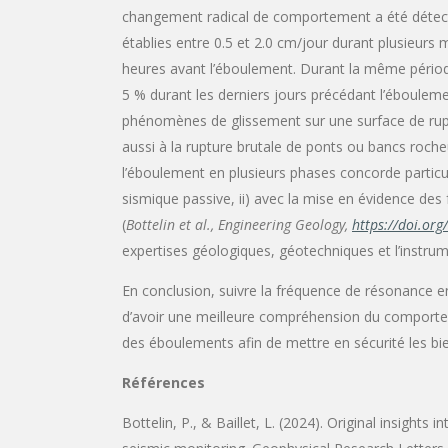
changement radical de comportement a été détect
établies entre 0.5 et 2.0 cm/jour durant plusieurs 
heures avant l’éboulement. Durant la même périod
5 % durant les derniers jours précédant l’éboulemen
phénomènes de glissement sur une surface de rupt
aussi à la rupture brutale de ponts ou bancs rocheu
l’éboulement en plusieurs phases concorde particul
sismique passive, ii) avec la mise en évidence de
(
Bottelin et al.,
Engineering Geology,
https://doi.or
expertises géologiques, géotechniques et l’instr
En conclusion, suivre la fréquence de résonance e
d’avoir une meilleure compréhension du comporteme
des éboulements afin de mettre en sécurité les b
Références
Bottelin, P., & Baillet, L. (2024). Original insight