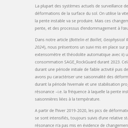
La plupart des systèmes actuels de surveillance d
déformations de la surface du sol. On utilise la v
la pente instable va se produire. Mais ces changeme
pente, et des processus d’endommagement à l’œu
Dans notre article (
Bottelin et Baillet,
Geophysical R
2024
), nous présentons un suivi mis en place sur
extensomètre et théodolite automatique avec ii) un
consommation SAGE_RockGuard durant 2023. Cela 
durant une période initiale de faible activité puis d
avons pu caractériser une saisonnalité des défor
durant la période hivernale et une stabilisation pr
résonance –i.e. la fréquence à laquelle la pente i
saisonnières liées à la température.
A partir de l’hiver 2019-2020, les pics de déforma
se sont intensifiés, toujours suivis d’une relative s
résonance n’a pas mis en évidence de changement d