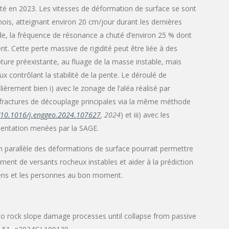
é en 2023. Les vitesses de déformation de surface se sont
mois, atteignant environ 20 cm/jour durant les dernières
e, la fréquence de résonance a chuté d’environ 25 % dont
t. Cette perte massive de rigidité peut être liée à des
ure préexistante, au fluage de la masse instable, mais
x contrôlant la stabilité de la pente. Le déroulé de
ièrement bien i) avec le zonage de l’aléa réalisé par
s fractures de découplage principales via la même méthode
g/10.1016/j.enggeo.2024.107627
, 2024
) et iii) avec les
umentation menées par la SAGE.
n parallèle des déformations de surface pourrait permettre
nt de versants rocheux instables et aider à la prédiction
iens et les personnes au bon moment.
s into rock slope damage processes until collapse from passive