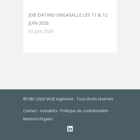
JOB DATING UNILASALLE LES 11 & 12
JUIN 2026
01 Juin 2026
©1981-2026 SAGE Ingénierie - Tous droits réservés
Contact
-
Actualités
-
Politique de confidentialité
-
Mentions légales
SAGE Ingénierie sur LinkedIn